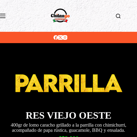
Saltar
al
contenido
RES VIEJO OESTE
400gr de lomo caracho grillado a la parrilla con chimichurri,
acompañado de papa rústica, guacamole, BBQ y ensalada.